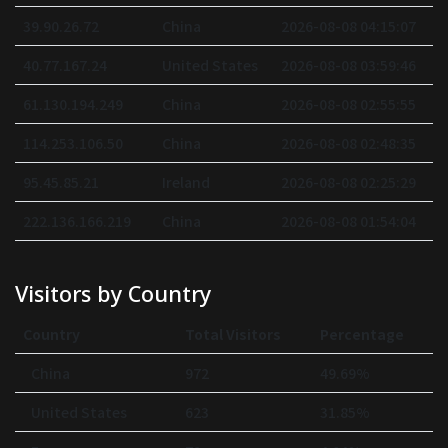
39.90.26.72
China
2026-08-08 04:15:07
40.77.167.24
United States
2026-08-08 03:59:46
61.130.194.249
China
2026-08-08 02:55:55
114.253.106.50
China
2026-08-08 02:48:35
95.45.85.21
Ireland
2026-08-08 02:25:29
222.136.166.219
China
2026-08-08 01:54:04
Visitors by Country
Country
Total Visitors
Percentage
China
972
49.69%
United States
623
31.85%