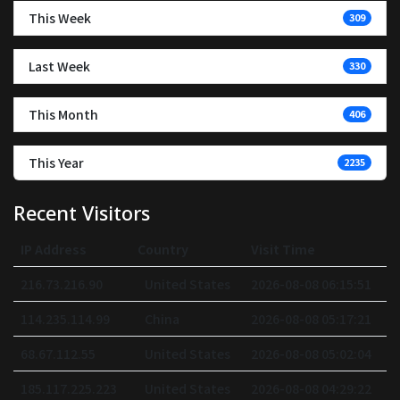
This Week
309
Last Week
330
This Month
406
This Year
2235
Recent Visitors
IP Address
Country
Visit Time
216.73.216.90
United States
2026-08-08 06:15:51
114.235.114.99
China
2026-08-08 05:17:21
68.67.112.55
United States
2026-08-08 05:02:04
185.117.225.223
United States
2026-08-08 04:29:22