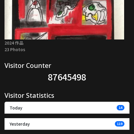
2024 作品
23 Photos
Visitor Counter
87645498
Visitor Statistics
Today
14
Yesterday
119