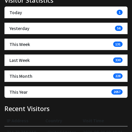
Visitor Statistics
Today
1
Yesterday
56
This Week
131
Last Week
330
This Month
228
This Year
2057
Recent Visitors
IP Address
Country
Visit Time