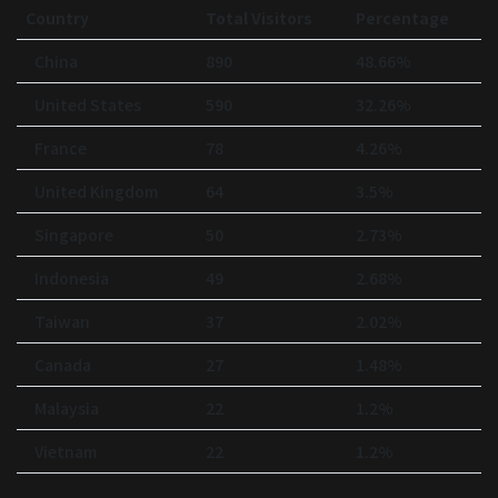
Country
Total Visitors
Percentage
China
890
48.66%
United States
590
32.26%
France
78
4.26%
United Kingdom
64
3.5%
Singapore
50
2.73%
Indonesia
49
2.68%
Taiwan
37
2.02%
Canada
27
1.48%
Malaysia
22
1.2%
Vietnam
22
1.2%