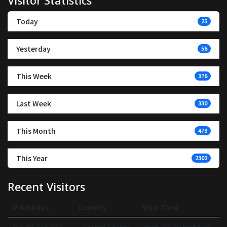
Visitor Statistics
Today
25
Yesterday
56
This Week
376
Last Week
330
This Month
473
This Year
2302
Recent Visitors
IP Address
Country
Visit Time