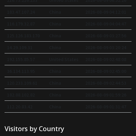
216.73.216.233
United States
2026-08-09 06:52:26
183.47.107.24
China
2026-08-09 04:12:01
116.179.32.87
China
2026-08-09 04:04:47
125.126.183.170
China
2026-08-09 03:27:56
14.29.109.31
China
2026-08-09 03:20:24
192.155.85.57
United States
2026-08-09 02:48:08
36.134.113.95
China
2026-08-09 02:45:00
120.233.109.61
China
2026-08-09 02:44:53
182.88.102.82
China
2026-08-09 01:59:26
112.20.83.42
China
2026-08-09 01:31:47
Visitors by Country