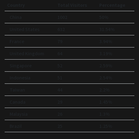
Country
Total Visitors
Percentage
China
1002
50%
United States
632
31.54%
France
79
3.94%
United Kingdom
64
3.19%
Singapore
52
2.59%
Indonesia
51
2.54%
Taiwan
44
2.2%
Canada
29
1.45%
Malaysia
26
1.3%
Brazil
25
1.25%