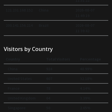
11:51:22
121.231.168.152
China
2026-08-07
11:49:19
200.141.156.214
Brazil
2026-08-07
11:39:42
Visitors by Country
Country
Total Visitors
Percentage
China
924
48.99%
United States
607
32.18%
France
78
4.14%
United Kingdom
64
3.39%
Singapore
50
2.65%