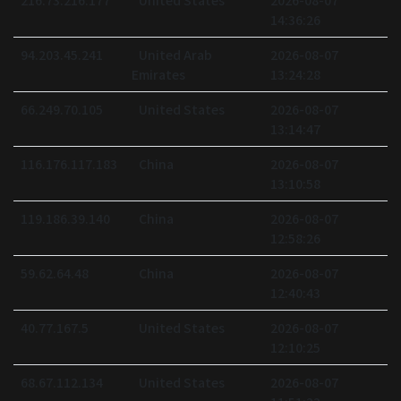
216.73.216.177
United States
2026-08-07
14:36:26
94.203.45.241
United Arab
2026-08-07
Emirates
13:24:28
66.249.70.105
United States
2026-08-07
13:14:47
116.176.117.183
China
2026-08-07
13:10:58
119.186.39.140
China
2026-08-07
12:58:26
59.62.64.48
China
2026-08-07
12:40:43
40.77.167.5
United States
2026-08-07
12:10:25
68.67.112.134
United States
2026-08-07