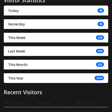
Visitor Statistics
Today
48
Yesterday
46
This Week
224
Last Week
330
This Month
321
This Year
2150
Recent Visitors
IP Address
Country
Visit Time